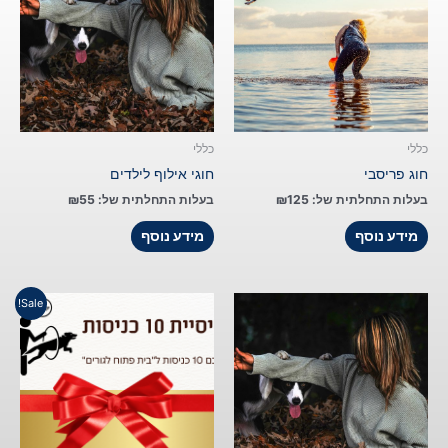
כללי
כללי
חוג פריסבי
חוגי אילוף לילדים
בעלות התחלתית של:
125
₪
בעלות התחלתית של:
55
₪
מידע נוסף
מידע נוסף
המחיר
המחיר
למוצר
Sale!
המקורי
הנוכחי
זה
היה:
הוא:
יש
₪600.
₪1,000.
מספר
סוגים.
ניתן
לבחור