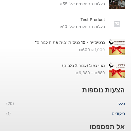
בעלות התחלתית של:
55
₪
Test Product
בעלות התחלתית של:
10
₪
ה
ה
כרטיסייה - 10 כניסות "בית פתוח לגורים"
מ
מ
₪
600
₪
1,000
ח
ח
י
י
ט
ר
ר
מנוי כפול (עבור 2 כלבים)
ו
ה
ה
₪
6,380
–
₪
880
ו
מ
נ
ח
ק
ו
מ
ו
כ
הצעות נוספות
ח
ר
ח
י
י
י
כללי
(20)
ר
ה
ה
י
י
ו
ריקודים
(1)
ם
ה
א
:
:
:
אל תפספסו
₪
₪