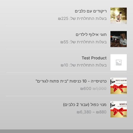
₪
6
1
8
0
,
ריקודים עם כלבים
8
0
0
בעלות התחלתית של:
225
₪
0
.
0
0
ע
.
חוגי אילוף לילדים
ד
בעלות התחלתית של:
55
₪
₪
6
Test Product
,
בעלות התחלתית של:
10
₪
3
8
ה
ה
0
כרטיסייה - 10 כניסות "בית פתוח לגורים"
מ
מ
₪
600
₪
1,000
ח
ח
י
י
ט
ר
ר
מנוי כפול (עבור 2 כלבים)
ו
ה
ה
₪
6,380
–
₪
880
ו
מ
נ
ח
ק
ו
מ
ו
כ
ח
ר
ח