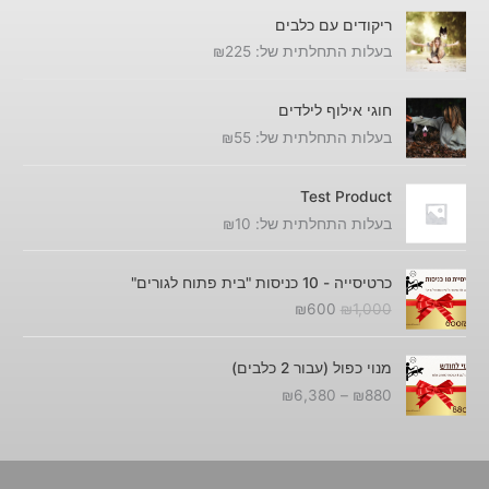
8
0
,
ריקודים עם כלבים
8
0
0
בעלות התחלתית של:
225
₪
0
.
0
0
ע
.
חוגי אילוף לילדים
ד
בעלות התחלתית של:
55
₪
₪
6
Test Product
,
בעלות התחלתית של:
10
₪
3
8
ה
ה
0
כרטיסייה - 10 כניסות "בית פתוח לגורים"
מ
מ
₪
600
₪
1,000
ח
ח
י
י
ט
ר
ר
מנוי כפול (עבור 2 כלבים)
ו
ה
ה
₪
6,380
–
₪
880
ו
מ
נ
ח
ק
ו
מ
ו
כ
ח
ר
ח