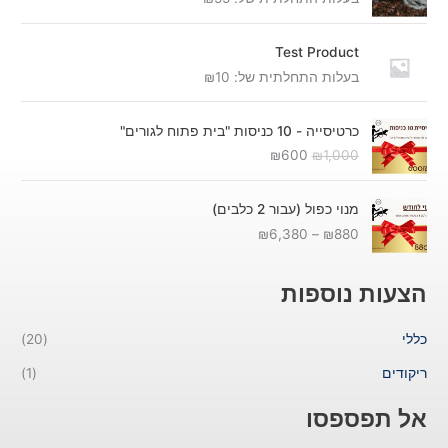
Test Product
בעלות התחלתית של:
10
₪
ה
ה
כרטיסייה - 10 כניסות "בית פתוח לגורים"
מ
מ
₪
600
₪
1,000
ח
ח
י
י
ט
ר
ר
מנוי כפול (עבור 2 כלבים)
ו
ה
ה
₪
6,380
–
₪
880
ו
מ
נ
ח
ק
ו
מ
ו
כ
הצעות נוספות
ח
ר
ח
י
י
י
כללי
(20)
ר
ה
ה
י
י
ו
ריקודים
(1)
ם
ה
א
:
:
:
אל תפספסו
₪
₪
₪
6
1