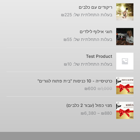
8
0
,
ריקודים עם כלבים
8
0
0
בעלות התחלתית של:
225
₪
0
.
0
0
ע
.
חוגי אילוף לילדים
ד
בעלות התחלתית של:
55
₪
₪
6
Test Product
,
בעלות התחלתית של:
10
₪
3
8
ה
ה
0
כרטיסייה - 10 כניסות "בית פתוח לגורים"
מ
מ
₪
600
₪
1,000
ח
ח
י
י
ט
ר
ר
מנוי כפול (עבור 2 כלבים)
ו
ה
ה
₪
6,380
–
₪
880
ו
מ
נ
ח
ק
ו
מ
ו
כ
ח
ר
ח