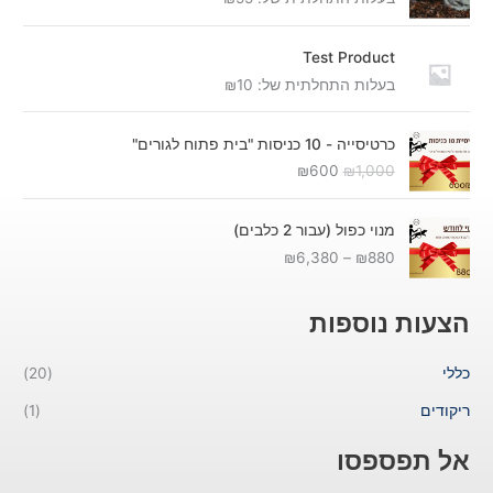
Test Product
בעלות התחלתית של:
10
₪
ה
ה
כרטיסייה - 10 כניסות "בית פתוח לגורים"
מ
מ
₪
600
₪
1,000
ח
ח
י
י
ט
ר
ר
מנוי כפול (עבור 2 כלבים)
ו
ה
ה
₪
6,380
–
₪
880
ו
מ
נ
ח
ק
ו
מ
ו
כ
הצעות נוספות
ח
ר
ח
י
י
י
כללי
(20)
ר
ה
ה
י
י
ו
ריקודים
(1)
ם
ה
א
:
:
:
אל תפספסו
₪
₪
₪
6
1