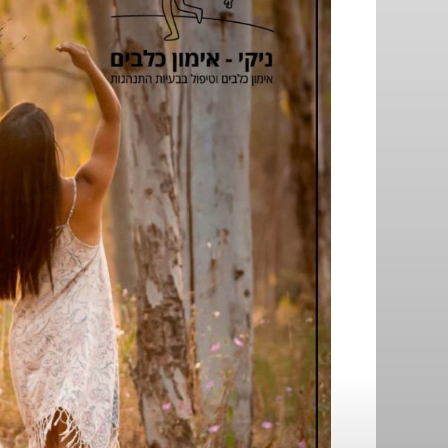
את
יום
הטיולים
הבינלאומי!