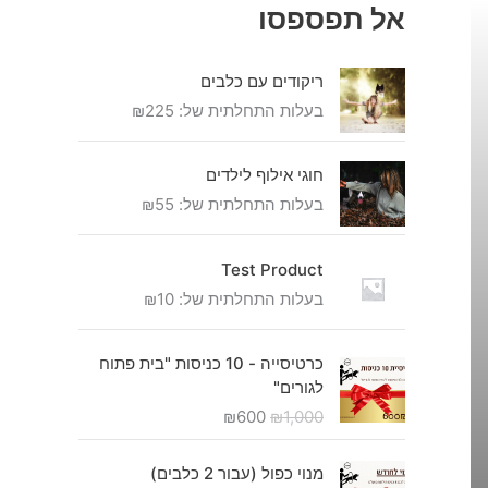
₪
₪
אל תפספסו
6
1
₪
0
,
8
0
0
ריקודים עם כלבים
8
.
0
בעלות התחלתית של:
225
₪
0
0
.
ע
חוגי אילוף לילדים
ד
בעלות התחלתית של:
55
₪
₪
6
Test Product
,
בעלות התחלתית של:
10
₪
3
8
ה
ה
0
כרטיסייה - 10 כניסות "בית פתוח
מ
מ
לגורים"
ח
ח
₪
600
₪
1,000
י
י
ר
ר
ט
ה
ה
מנוי כפול (עבור 2 כלבים)
ו