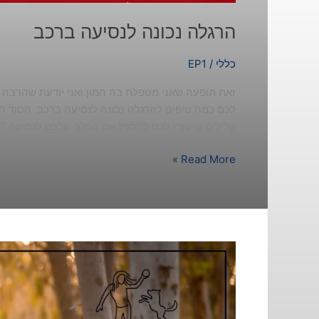
הרגלה נכונה לנסיעה ברכב
כללי
/
EP1
זאת תופעה שאני מטפלת בה המון.ואני יודעת שהרבה 
לכם כמה טיפים להרגלה נכונה לנסיעה ברכב. הסוד הר
קלילים שיעזרו לכם להרגיל את הכלב שלכם לנסיעה ?
Read More »
היום
אנחנו
מציינים
בחגיגה
גדולה