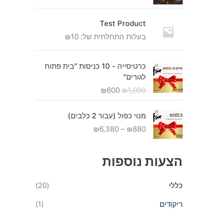
Test Product
בעלות התחלתית של:
10
₪
ה
ה
כרטיסייה - 10 כניסות "בית פתוח
מ
מ
לגורים"
ח
ח
₪
600
₪
1,000
י
י
ר
ר
ט
ה
ה
מנוי כפול (עבור 2 כלבים)
ו
מ
נ
₪
6,380
–
₪
880
ו
ק
ו
ח
ו
כ
מ
הצעות נוספות
ר
ח
ח
י
י
י
ה
ה
כללי
(20)
ר
י
ו
י
ה
א
ריקודים
(1)
ם
:
:
: