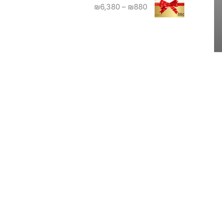
מ
נ
₪
6,380
–
₪
880
ו
ק
ו
ח
ו
כ
מ
ר
ח
ח
י
י
י
ה
ה
ר
י
ו
י
ה
א
ם
:
:
:
₪
₪
6
1
₪
0
,
8
0
0
8
.
0
0
0
.
ע
ד
₪
6