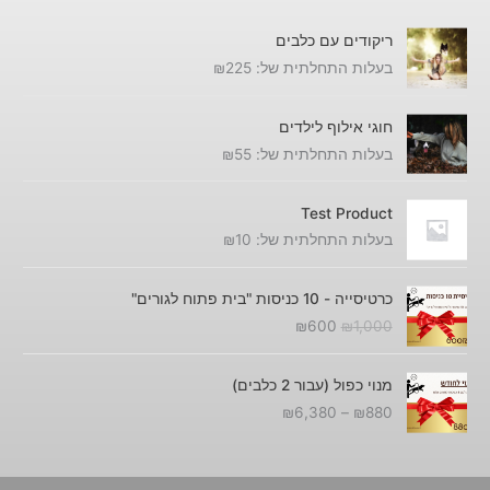
₪
6
1
8
0
,
ריקודים עם כלבים
8
0
0
בעלות התחלתית של:
225
₪
0
.
0
0
ע
.
חוגי אילוף לילדים
ד
בעלות התחלתית של:
55
₪
₪
6
Test Product
,
בעלות התחלתית של:
10
₪
3
8
ה
ה
0
כרטיסייה - 10 כניסות "בית פתוח לגורים"
מ
מ
₪
600
₪
1,000
ח
ח
י
י
ט
ר
ר
מנוי כפול (עבור 2 כלבים)
ו
ה
ה
₪
6,380
–
₪
880
ו
מ
נ
ח
ק
ו
מ
ו
כ
ח
ר
ח