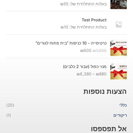
בעלות התחלתית של:
55
₪
Test Product
בעלות התחלתית של:
10
₪
ה
ה
כרטיסייה - 10 כניסות "בית פתוח לגורים"
מ
מ
₪
600
₪
1,000
ח
ח
י
י
ט
ר
ר
מנוי כפול (עבור 2 כלבים)
ו
ה
ה
₪
6,380
–
₪
880
ו
מ
נ
ח
ק
ו
מ
ו
כ
הצעות נוספות
ח
ר
ח
י
י
י
כללי
(20)
ר
ה
ה
י
י
ו
ריקודים
(1)
ם
ה
א
:
:
:
אל תפספסו
₪
₪