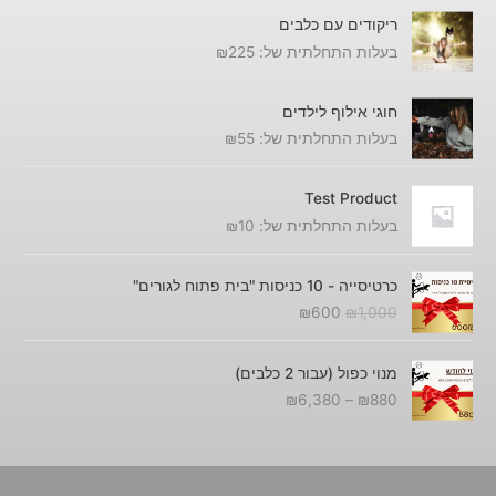
8
0
,
ריקודים עם כלבים
8
0
0
בעלות התחלתית של:
225
₪
0
.
0
0
ע
.
חוגי אילוף לילדים
ד
בעלות התחלתית של:
55
₪
₪
6
Test Product
,
בעלות התחלתית של:
10
₪
3
8
ה
ה
0
כרטיסייה - 10 כניסות "בית פתוח לגורים"
מ
מ
₪
600
₪
1,000
ח
ח
י
י
ט
ר
ר
מנוי כפול (עבור 2 כלבים)
ו
ה
ה
₪
6,380
–
₪
880
ו
מ
נ
ח
ק
ו
מ
ו
כ
ח
ר
ח
י