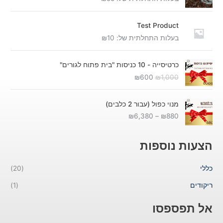
Test Product
בעלות התחלתית של:
10
₪
ה
ה
כרטיסייה - 10 כניסות "בית פתוח לגורים"
מ
מ
₪
600
₪
1,000
ח
ח
י
י
ט
ר
ר
מנוי כפול (עבור 2 כלבים)
ו
ה
ה
₪
6,380
–
₪
880
ו
מ
נ
ח
ק
ו
מ
ו
כ
הצעות נוספות
ח
ר
ח
י
י
י
כללי
(20)
ר
ה
ה
י
י
ו
ריקודים
(1)
ם
ה
א
:
:
:
אל תפספסו
₪
₪
₪
6
1