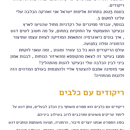
ריקודים.
בשנת 2023 בתחרות אליפות ישראל אני ואורקה הכלבה שלי
עלינו למקום 3.
בנוסף, עברתי סמינרים של רקדניות מחול שהגיעו לארץ
ובעיקר התעמקתי על החוקיות בתחום, על מה חשוב לשים דגש
, איך בונים כיאוגרפיה והתאמת המוזיקה לצוות עצמו שתיצור
הרמוניה ופלוו בתנועה.
עולם הריקודים הוא כל כך עשיר ומגוון , ומה שאני לוקחת
ממנו בעיקר זה לצאת מהקופסא ומהאיזור הנוחות , לבנות אמון
ביני לבין הכלבה שלי ובעיקר להנות מהתהליך!
אני מזמינה אתכם להצטרף אליי ולהתנסות בעולם המדהים הזה
ולהנות מהחוויה!
ריקודים עם כלבים
ריקודים עם כלבים הוא ספורט משותף בין הכלב לבעלים, נותן דגש על
לימוד טריקים פשוטים ומורכבים לרוב בשילוב ביניהם.
בסוג הספורט אנחנו יוצרים חיבור, הרמוניה, תנועה משותפת ונותנים דגש